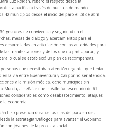
lara Luz Roldán, reiteró el respeto desde la
a protesta pacífica a través de puestos de mando
s 42 municipios desde el inicio del paro el 28 de abril
150 gestores de convivencia y seguridad en el
chas, mesas de diálogo y acercamientos para el
s desarrolladas en articulación con las autoridades para
de las manifestaciones y de los que no participaron, y
para lo cual se estableció un plan de recompensas.
is personas que necesitaban atención urgente, que tenían
en la vía entre Buenaventura y Cali por no ser atendida.
cciones a la misión médica, ocho municipios sin
só Murcia, al señalar que el Valle fue escenario de 61
aciones considerables como desabastecimiento, ataques
de la economía.
án hizo presencia durante los días del paro en diez
esde la estrategia ‘Diálogos para avanzar’ el Gobierno
ón con jóvenes de la protesta social.