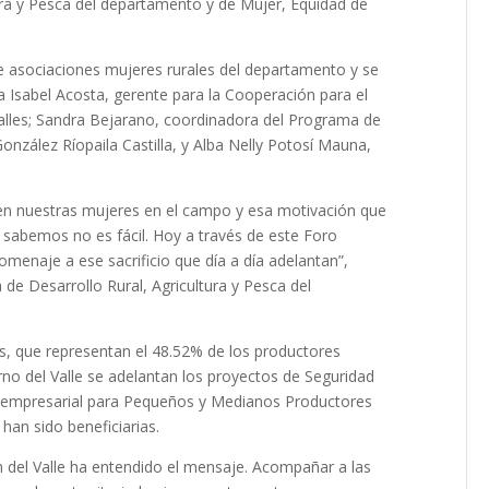
tura y Pesca del departamento y de Mujer, Equidad de
e asociaciones mujeres rurales del departamento y se
a Isabel Acosta, gerente para la Cooperación para el
salles; Sandra Bejarano, coordinadora del Programa de
onzález Ríopaila Castilla, y Alba Nelly Potosí Mauna,
en nuestras mujeres en el campo y esa motivación que
ue sabemos no es fácil. Hoy a través de este Foro
enaje a ese sacrificio que día a día adelantan”,
de Desarrollo Rural, Agricultura y Pesca del
es, que representan el 48.52% de los productores
no del Valle se adelantan los proyectos de Seguridad
ro empresarial para Pequeños y Medianos Productores
han sido beneficiarias.
del Valle ha entendido el mensaje. Acompañar a las