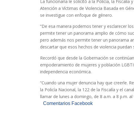
La funcionaria le solicitó a la Policía, la Fiscal
Atención a Víctimas de Violencia Basada en Gén
se investigue con enfoque de género.
“De esa manera podemos tener y esclarecer los
permite tener un panorama amplio de cómo suce
pero además nos permite tener un panorama ampl
descartar que esos hechos de violencia puedan se
Recordó que desde la Gobernación se continúan 
empoderamiento de mujeres y población LGBTI en 
independencia económica.
“Cuando una mujer denuncia hay que creerle. Re
la Policía Nacional, la 122 de la Fiscalía y el ca
llamar de lunes a domingo, de 8 a.m. a 8 p.m. al t
Comentarios Facebook