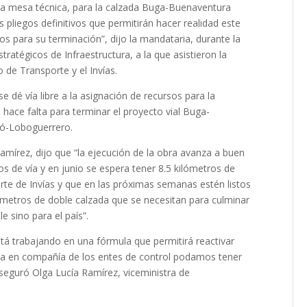
a mesa técnica, para la calzada Buga-Buenaventura
pliegos definitivos que permitirán hacer realidad este
 para su terminación”, dijo la mandataria, durante la
atégicos de Infraestructura, a la que asistieron la
o de Transporte y el Invías.
 dé vía libre a la asignación de recursos para la
hace falta para terminar el proyecto vial Buga-
ló-Loboguerrero.
 Ramírez, dijo que “la ejecución de la obra avanza a buen
ros de vía y en junio se espera tener 8.5 kilómetros de
te de Invías y que en las próximas semanas estén listos
lómetros de doble calzada que se necesitan para culminar
e sino para el país”.
stá trabajando en una fórmula que permitirá reactivar
ta en compañía de los entes de control podamos tener
aseguró Olga Lucía Ramírez, viceministra de