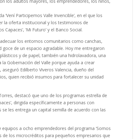
on los adultos mayores, los emprendedores, los niños,
 ‘Vení Participemos Valle Invencible’, en el que los
la oferta institucional y los testimonios de
 Capaces’, ‘Mi Futuro’ y el Banco Social.
y adecuar los entornos comunitarios como canchas,
d goce de un espacio agradable. Hoy me entregaron
 plásticos y de papel, también una hidrolavadora, una
a la Gobernación del Valle porque ayuda a crear
 aseguró Edilberto Viveros Valencia, dueño del
s, quien recibió insumos para fortalecer su unidad
 Torres, destacó que uno de los programas estrella de
aces’, dirigida específicamente a personas con
 se les entrega un capital semilla de acuerdo con las
 y equipos a ocho emprendedores del programa ‘Somos
dos de los microcréditos para pequeños empresarios que