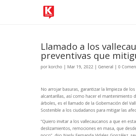
Llamado a los valleca
preventivas que mitigu
por
korcho
|
Mar 19, 2022
|
General
|
0 Comen
No arrojar basuras, garantizar la limpieza de lo
alcantarillas, así como hacer el mantenimiento 
árboles, es el llamado de la Gobernación del Val
Sostenible a los ciudadanos para mitigar las afe
“Quiero invitar a los vallecaucanos a que en es
deslizamientos, remociones en masa, que desd
poco”, dijo Nasly Fernanda Vidales González, sec