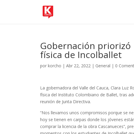
Gobernación priorizó 
física de Incolballet
por
korcho
|
Abr 22, 2022
|
General
|
0 Coment
La gobernadora del Valle del Cauca, Clara Luz Ro
física del Instituto Colombiano de Ballet, tras ad
reunión de Junta Directiva.
“Nos llevamos unos compromisos porque se nec
hoy se tienen en carpas donde los jóvenes están
comprar la licencia de la obra Cascanueces”, pr
momentos con los estudiantes de Incolballet que l