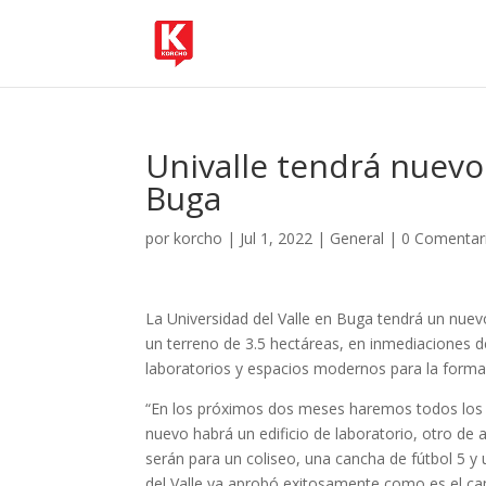
Univalle tendrá nuevo
Buga
por
korcho
|
Jul 1, 2022
|
General
|
0 Comentar
La Universidad del Valle en Buga tendrá un nuev
un terreno de 3.5 hectáreas, en inmediaciones d
laboratorios y espacios modernos para la forma
“En los próximos dos meses haremos todos los tr
nuevo habrá un edificio de laboratorio, otro de a
serán para un coliseo, una cancha de fútbol 5 y 
del Valle ya aprobó exitosamente como es el ca