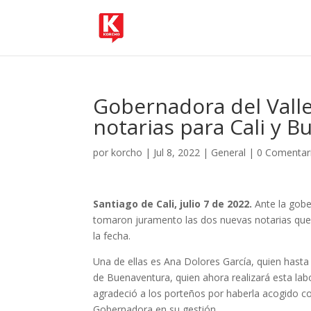
Gobernadora del Vall
notarias para Cali y 
por
korcho
|
Jul 8, 2022
|
General
|
0 Comentar
Santiago de Cali, julio 7 de 2022.
Ante la gobe
tomaron juramento las dos nuevas notarias que t
la fecha.
Una de ellas es Ana Dolores García, quien hasta
de Buenaventura, quien ahora realizará esta labo
agradeció a los porteños por haberla acogido co
Gobernadora en su gestión.