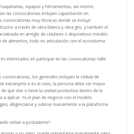
aquinarias, equipos y herramientas, así mismo,
das las convocatorias incluyen capacitación en
s convocatorias muy técnicas donde se incluye
ructor a través de obra blanca y obra gris, y también el
ializada en arreglo de celulares o dispositivos móviles.
 de alimentos, todo en articulación con el ecosistema
interesados en participar en las convocatorias Valle
convocatorias, los generales incluyen la cédula de
 de extranjería si es el caso, la persona debe ser mayor
de que vive o tiene la unidad productiva dentro de la
a a aplicar. Ya el plan de negocio con el modelo
gesi, diligenciarse y subirse nuevamente a la plataforma
puedo volver a postularme?
ocatorias y no ganó, puede presentarse nuevamente; pero