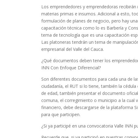
Los emprendedores y emprendedoras recibirán m
materias primas e insumos. Adicional a esto, to
formulación de planes de negocio, pero hay una
capacitación técnica como lo es Barbería y Const
tema de tecnología que es una capacitación espec
Las platoneras tendrán un tema de manipulación
empresarial del Valle del Cauca.
¿Qué documentos deben tener los emprendedores 
INN Con Enfoque Diferencial?
Son diferentes documentos para cada una de las 
ciudadanía, el RUT si lo tiene, también la cédula
de edad, también presentar el documento oficial 
comuna, el corregimiento o municipio a la cual v
financiero, debe descargarse de la plataforma Si
para que participen.
¿Si ya participé en una convocatoria Valle INN 
Recuerde que, si ya participó en nuestras conv