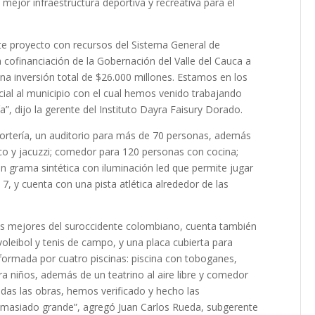
mejor infraestructura deportiva y recreativa para el
te proyecto con recursos del Sistema General de
 cofinanciación de la Gobernación del Valle del Cauca a
una inversión total de $26.000 millones. Estamos en los
icial al municipio con el cual hemos venido trabajando
”, dijo la gerente del Instituto Dayra Faisury Dorado.
portería, un auditorio para más de 70 personas, además
co y jacuzzi; comedor para 120 personas con cocina;
n grama sintética con iluminación led que permite jugar
 7, y cuenta con una pista atlética alrededor de las
os mejores del suroccidente colombiano, cuenta también
voleibol y tenis de campo, y una placa cubierta para
nformada por cuatro piscinas: piscina con toboganes,
ara niños, además de un teatrino al aire libre y comedor
as las obras, hemos verificado y hecho las
emasiado grande”, agregó Juan Carlos Rueda, subgerente