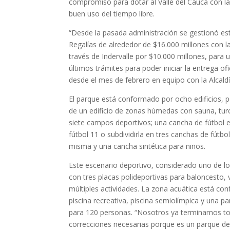
compromiso para dotar al Valle del Cauca con la 
buen uso del tiempo libre.
“Desde la pasada administración se gestionó es
Regalías de alrededor de $16.000 millones con la
través de Indervalle por $10.000 millones, para 
últimos trámites para poder iniciar la entrega of
desde el mes de febrero en equipo con la Alcaldía
El parque está conformado por ocho edificios, 
de un edificio de zonas húmedas con sauna, tur
siete campos deportivos; una cancha de fútbol e
fútbol 11 o subdividirla en tres canchas de fútbol
misma y una cancha sintética para niños.
Este escenario deportivo, considerado uno de l
con tres placas polideportivas para baloncesto, 
múltiples actividades. La zona acuática está co
piscina recreativa, piscina semiolímpica y una p
para 120 personas. “Nosotros ya terminamos tod
correcciones necesarias porque es un parque d